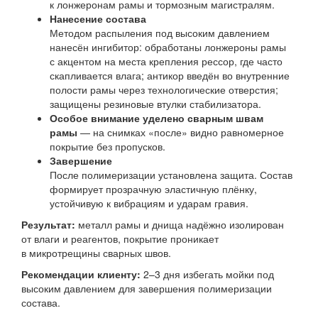
к лонжеронам рамы и тормозным магистралям.
Нанесение состава
Методом распыления под высоким давлением
нанесён ингибитор: обработаны лонжероны рамы
с акцентом на места крепления рессор, где часто
скапливается влага; антикор введён во внутренние
полости рамы через технологические отверстия;
защищены резиновые втулки стабилизатора.
Особое внимание уделено сварным швам
рамы
— на снимках «после» видно равномерное
покрытие без пропусков.
Завершение
После полимеризации установлена защита. Состав
формирует прозрачную эластичную плёнку,
устойчивую к вибрациям и ударам гравия.
Результат:
металл рамы и днища надёжно изолирован
от влаги и реагентов, покрытие проникает
в микротрещины сварных швов.
Рекомендации клиенту:
2–3 дня избегать мойки под
высоким давлением для завершения полимеризации
состава.