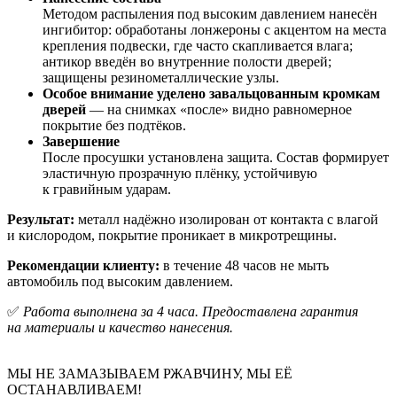
Методом распыления под высоким давлением нанесён
ингибитор: обработаны лонжероны с акцентом на места
крепления подвески, где часто скапливается влага;
антикор введён во внутренние полости дверей;
защищены резинометаллические узлы.
Особое внимание уделено завальцованным кромкам
дверей
— на снимках «после» видно равномерное
покрытие без подтёков.
Завершение
После просушки установлена защита. Состав формирует
эластичную прозрачную плёнку, устойчивую
к гравийным ударам.
Результат:
металл надёжно изолирован от контакта с влагой
и кислородом, покрытие проникает в микротрещины.
Рекомендации клиенту:
в течение 48 часов не мыть
автомобиль под высоким давлением.
✅
Работа выполнена за 4 часа. Предоставлена гарантия
на материалы и качество нанесения.
МЫ НЕ ЗАМАЗЫВАЕМ РЖАВЧИНУ, МЫ ЕЁ
ОСТАНАВЛИВАЕМ!